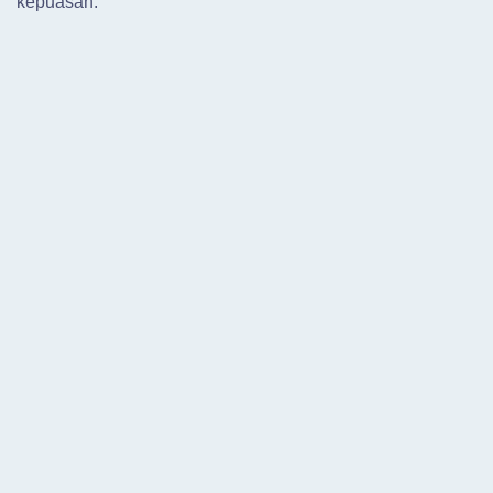
kepuasan.