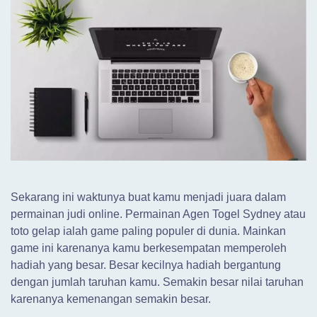
Sekarang ini waktunya buat kamu menjadi juara dalam
permainan judi online. Permainan Agen Togel Sydney atau
toto gelap ialah game paling populer di dunia. Mainkan
game ini karenanya kamu berkesempatan memperoleh
hadiah yang besar. Besar kecilnya hadiah bergantung
dengan jumlah taruhan kamu. Semakin besar nilai taruhan
karenanya kemenangan semakin besar.