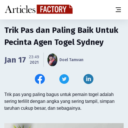
Trik Pas dan Paling Baik Untuk
Pecinta Agen Togel Sydney
23:49
Jan 17
Doel Tamvan
2021
Trik pas yang paling bagus untuk pemain togel adalah
sering terlilit dengan angka yang sering tampil, simpan
taruhan cukup besar, dan sebagainya.