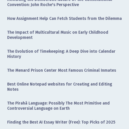
Convention: John Roche's Perspective
How Assignment Help Can Fetch Students from the Dilemma
The Impact of Multicultural Music on Early Childhood
Development
The Evolution of Timekeeping: A Deep Dive into Calendar
History
The Menard Prison Center Most Famous Criminal Inmates
Best Online Notepad websites for Creating and Editing
Notes
The Pirahã Language: Possibly The Most Primitive and
Controversial Language on Earth
Finding the Best AI Essay Writer (Free): Top Picks of 2025